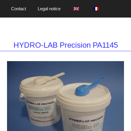
Contact
Legal notice
HYDRO-LAB Precision PA1145