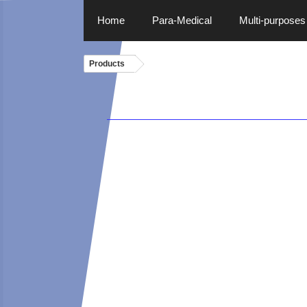
Home
Para-Medical
Multi-purposes
Skip
Products
to
content