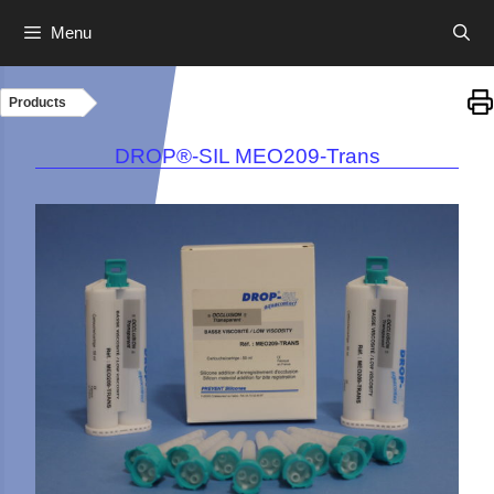
Menu
Skip
to
Products
content
DROP®-SIL MEO209-Trans