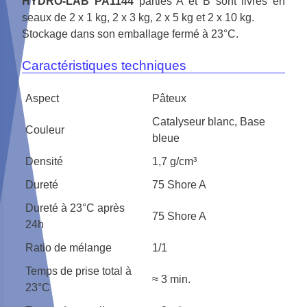
HYDRO-LAB PA1144
parties A et B sont livrés en
seaux de 2 x 1 kg, 2 x 3 kg, 2 x 5 kg et 2 x 10 kg.
Stockage dans son emballage fermé à 23°C.
Caractéristiques techniques
Aspect
Pâteux
Catalyseur blanc, Base
Couleur
bleue
Densité
1,7 g/cm³
Dureté
75 Shore A
Dureté à 23°C après
75 Shore A
24h
Ratio de mélange
1/1
Temps de prise total à
≈ 3 min.
23°C